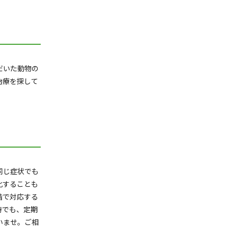
だいた動物の
治療を探して
同じ症状でも
化することも
階で対応する
時でも、定期
いませ。ご相