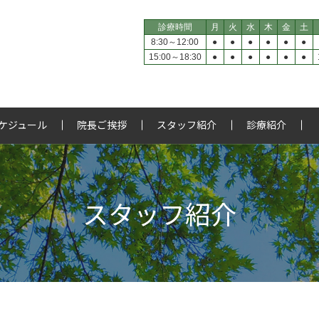
診療時間
月
火
水
木
金
土
8:30～12:00
●
●
●
●
●
●
15:00～18:30
●
●
●
●
●
●
ケジュール
院長ご挨拶
スタッフ紹介
診療紹介
スタッフ紹介