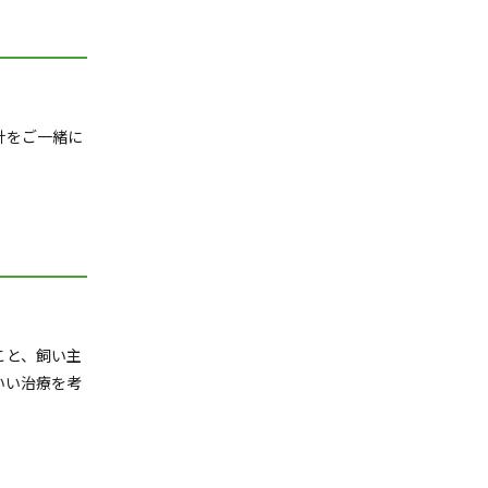
針をご一緒に
こと、飼い主
いい治療を考